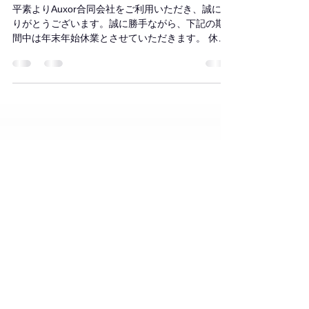
年末年始休業のお知らせ
平素よりAuxor合同会社をご利用いただき、誠にあ
りがとうございます。誠に勝手ながら、下記の期
間中は年末年始休業とさせていただきます。​ 休業
期間：2025年12月27日（土）～2026年1月4日
（日） 上記期間中のお問い合わせにつきまして
は、2026年1月5日（月）より順次対応させていた
だきます。ご不便をおかけいたしますが、何卒ご
理解のほどよろしくお願い申し上げます。​ お問い
合わせ先 URL: https://www.auxor.co.jp/contact E-
mail: info@auxor.co.jp​ ご不明点がございました
ら、休業明け以降に改めてご連絡ください。 来る
年も変わらぬご愛顧を賜りますようお願い申し上
げます。