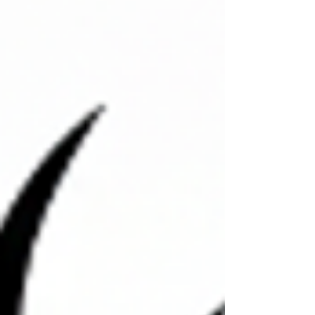
レート、Apex MM・4B・6Bカラムに対