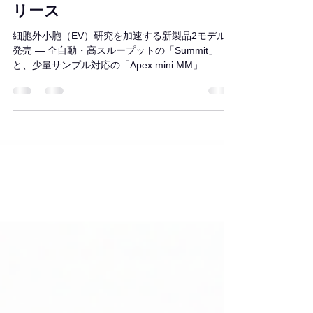
Summit & Apex mini MMをリ
リース
細胞外小胞（EV）研究を加速する新製品2モデルを
発売 ― 全自動・高スループットの「Summit」
と、少量サンプル対応の「Apex mini MM」 ― 細
胞外小胞（EV）分離・精製ソリューションを展開
するAuxor合同会社は、EV研究向けの新製品とし
て全自動SEC分離・濃縮システム「Summit」およ
び少量サンプル対応SECカラム「Apex mini MM」
の2モデルを発売しました。 ■ Summit ― 全自動
SEC分離・濃縮システム 「Summit」は、最大48サ
ンプルを並列処理できるEV分離・濃縮の全自動シ
ステムです。サンプルのローディングからSEC分
離、濃縮までの全工程を自動化し、研究者の手作
業を排除します。 ・高スループット：最大48サン
プルを並列処理 ・完全自動化：ローディング〜分
離〜濃縮までシステム内で一貫処理 ・統合濃縮機
能：10kDa限外ろ過膜プレートを内蔵し、最小100
µLまで自動濃縮 ・高い再現性：CV 10%未満、EV
回収率75〜90% ・幅広い適合性：Apex 4B・6Bプ